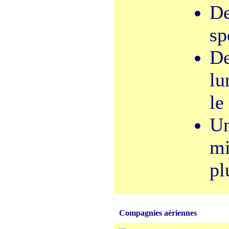
De
sp
De
lu
le
Un
mi
pl
Compagnies aériennes