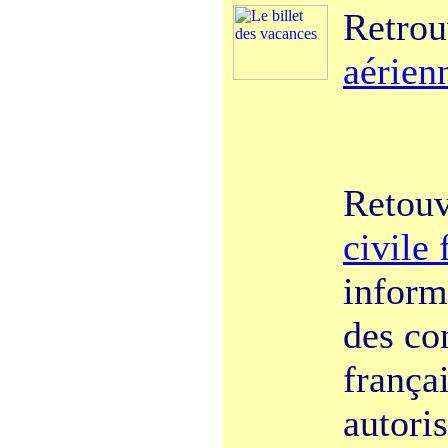
Retro
aérien
Retou
civile 
informa
des co
frança
autoris