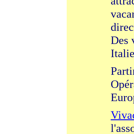
attra
vaca
direc
Des 
Itali
Parti
Opéra
Europ
Viva
l'ass