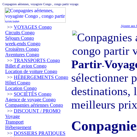
Conpagnies aériennes, voyagiste Congo , congo partir voyage.
Ajouter aux f
>>
VOYAGES Congo
Circuits Congo
Séjours Congo
week-ends Congo
Croisières Congo
Aventures Congo
>>
TRANSPORTS Congo
Partir
Voyag
-
Billet d' avion Congo
Location de voiture Congo
sélectionner 
>>
HÉBERGEMENTS Congo
Hôtel Congo
destinations, 
Location Congo
>>
SOCIÉTÉS Congo
Agence de voyage Congo
meilleurs prix
Compagnies aériennes Congo
>>
DISCOUNT / PROMO
Voyage
Conpagnies
Transport
Hébergement
>>
DOSSIERS PRATIQUES