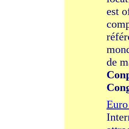
est o
comp
référ
monde
de ma
Conp
Cong
Euro
Inter