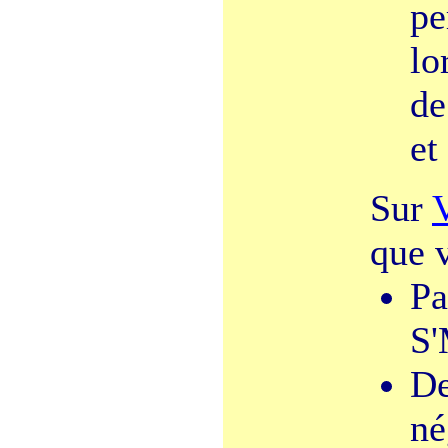
pe
lo
de
et
Sur
que v
Pa
S'
De
né