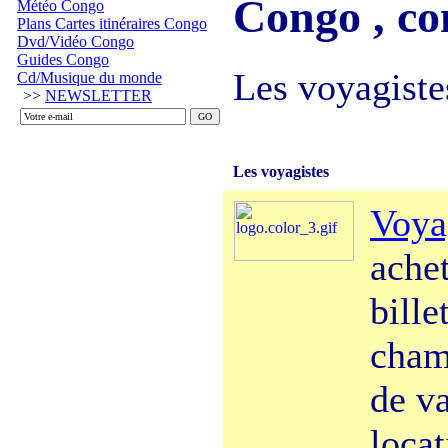
Congo , co
Météo Congo
Plans Cartes itinéraires Congo
Dvd/Vidéo Congo
Guides Congo
Les voyagiste
Cd/Musique du monde
>>
NEWSLETTER
Les voyagistes
Voy
achet
bille
chamb
de va
locat