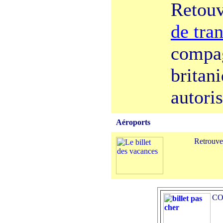
Retou
de tra
compag
britan
autoris
Aéroports
Retrouv
CO