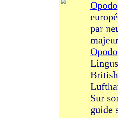
Opodo
europé
par ne
majeur
Opodo
Lingus,
Britis
Luftha
Sur so
guide s