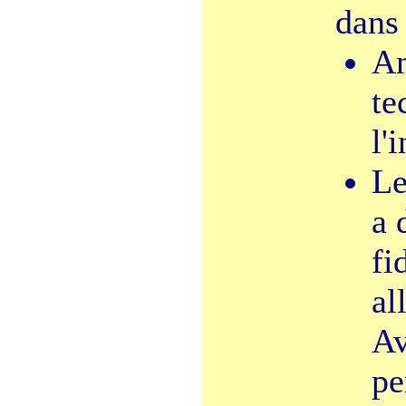
dans 
Am
te
l'
Le
a 
fi
al
Av
pe